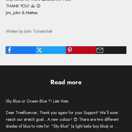
THANK YOU! 🙏 😊
Jim, John & Mattias
Written by John Tichatschek
Read more
Sky Blue or Ocean Blue ?! Lets Vote
Dear Treefluencer, Thank you again for your Support! We´ll soon
reach our stretch goal... A new colour! 😍 There are two different
shades of blue to vote for: "Sky Blue" (a light baby boy blue) or ...