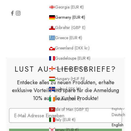
Georgia (EUR €)
Germany (EUR €)
Gibraltar (GBP £)
Greece (EUR €)
Greenland (DKK kr.)
Guadeloupe (EUR €)
LUST AUF LIEBESBRIEFE?
Guernsey (GBP £)
Hungary (HUF Ft)
Entdecke alles zu neuen Produkten, erhalte
Iceland (ISK kr)
exklusive Vorteile und spare für die Anmeldung
10% auf alle Kushel Produkte!
Ireland (EUR €)
English
Isle of Man (GBP £)
Deutsch
Italy (EUR €)
English
Jersey (EUR €)