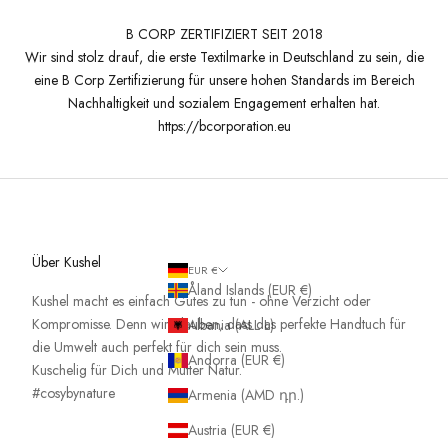
B CORP ZERTIFIZIERT SEIT 2018
Wir sind stolz drauf, die erste Textilmarke in Deutschland zu sein, die
eine B Corp Zertifizierung für unsere hohen Standards im Bereich
Nachhaltigkeit und sozialem Engagement erhalten hat.
https://bcorporation.eu
Über Kushel
EUR €
Åland Islands (EUR €)
Kushel macht es einfach Gutes zu tun - ohne Verzicht oder
Kompromisse. Denn wir glauben, dass das perfekte Handtuch für
Albania (ALL L)
die Umwelt auch perfekt für dich sein muss.
Andorra (EUR €)
Kuschelig für Dich und Mutter Natur.
#cosybynature
Armenia (AMD դր.)
Austria (EUR €)