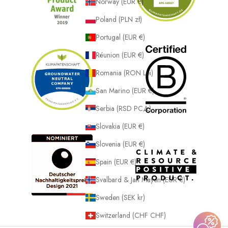
Norway (EUR €)
Poland (PLN zł)
Portugal (EUR €)
Réunion (EUR €)
Romania (RON Lei)
San Marino (EUR €)
Serbia (RSD РСД)
Slovakia (EUR €)
Slovenia (EUR €)
Spain (EUR €)
Svalbard & Jan Mayen (EUR €)
Sweden (SEK kr)
Switzerland (CHF CHF)