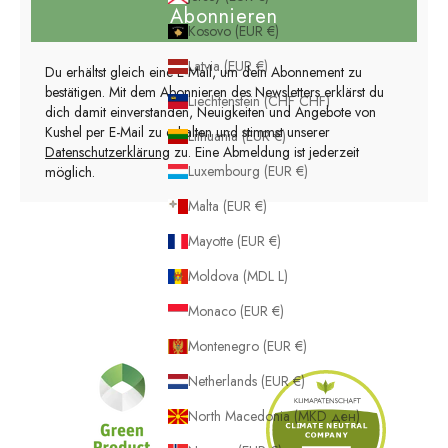
Abonnieren
Kosovo (EUR €)
Latvia (EUR €)
Du erhältst gleich eine E-Mail, um dein Abonnement zu
bestätigen. Mit dem Abonnieren des Newsletters erklärst du
Liechtenstein (CHF CHF)
dich damit einverstanden, Neuigkeiten und Angebote von
Kushel per E-Mail zu erhalten und stimmst unserer
Lithuania (EUR €)
Datenschutzerklärung
zu. Eine Abmeldung ist jederzeit
Luxembourg (EUR €)
möglich.
Malta (EUR €)
Mayotte (EUR €)
Moldova (MDL L)
Monaco (EUR €)
Montenegro (EUR €)
Netherlands (EUR €)
North Macedonia (MKD ден)