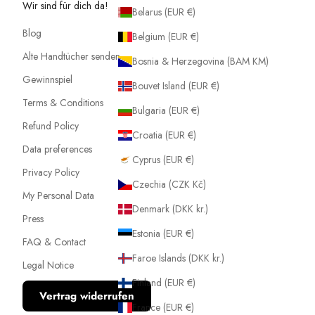
Wir sind für dich da!
Belarus (EUR €)
Blog
Belgium (EUR €)
Alte Handtücher senden
Bosnia & Herzegovina (BAM КМ)
Gewinnspiel
Bouvet Island (EUR €)
Terms & Conditions
Bulgaria (EUR €)
Refund Policy
Croatia (EUR €)
Data preferences
Cyprus (EUR €)
Privacy Policy
Czechia (CZK Kč)
My Personal Data
Denmark (DKK kr.)
Press
Estonia (EUR €)
FAQ & Contact
Faroe Islands (DKK kr.)
Legal Notice
Finland (EUR €)
Vertrag widerrufen
France (EUR €)